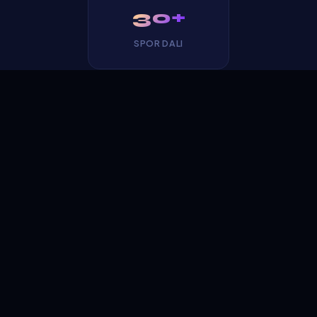
30+
SPOR DALI
PLATFORM ÖZELLIKLERI
Neden Betplay
2026
?
Her bahisçinin ihtiyaç duyduğu tüm özellikler tek çatı
altında. Güvenli, hızlı ve kesintisiz.