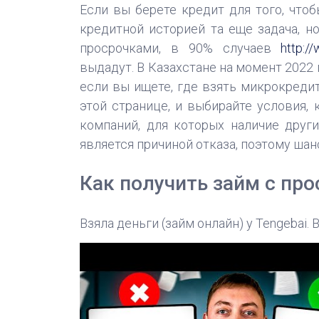
Если вы берете кредит для того, что
кредитной историей та еще задача, н
просрочками, в 90% случаев
http:/
выдадут. В Казахстане на момент 2022
если вы ищете, где взять микрокредит
этой странице, и выбирайте условия,
компаний, для которых наличие други
является причиной отказа, поэтому шан
Как получить займ с про
Взяла деньги (займ онлайн) у Tengebai.