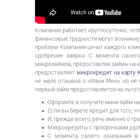
Компания работает круглосуточно, что
финансовые трудности могут возникнут
проблем. Компания ценит каждого клие
одобрение заявки. С момента своег
микрозаймов, предоставляя займы на к
предоставляет
микрокредит на карту 
не мало отзывов о «Мани Мен», но не
первый займ предоставляется на льгот
Оформите и получите мини займ на 
Если вы берете кредит для того, 
И, прежде всего, речь именно о г
Микрокредиты с просрочками удо
С момента своего основания в 