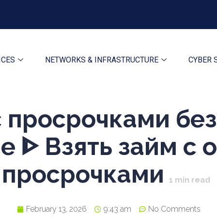
ICES
NETWORKS & INFRASTRUCTURE
CYBER 
 просрочками без
е ᐈ Взять займ с
просрочками
1
min read
February 13, 2026
9:43 am
No Comments