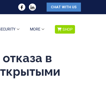
CHAT WITH US
SECURITY
MORE
SHOP
 отказа в
 открытыми