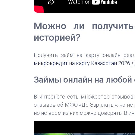
Можно ли получить
историей?
Получить займ на карту онлайн реа
микрокредит на карту Казахстан 2026
д
Займы онлайн на любой 
В интернете есть множество отзывов 
отзывов об МФО «До Зарплаты», но не 
но не всем из них можно доверять. В и