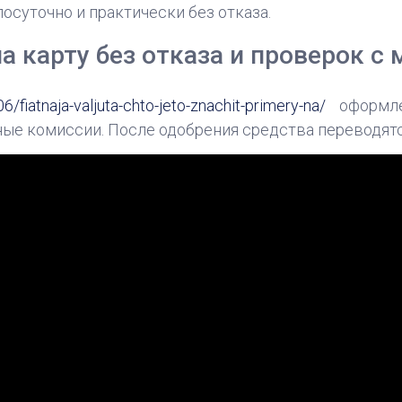
осуточно и практически без отказа.
а карту без отказа и проверок 
fiatnaja-valjuta-chto-jeto-znachit-primery-na/
оформле
ые комиссии. После одобрения средства переводятся