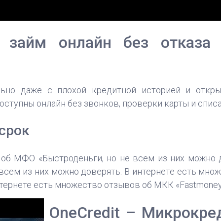
 займ онлайн без отказа 
льно даже с плохой кредитной историей и откр
оступны онлайн без звонков, проверки карты и списа
срок
об МФО «Быстроденьги, но не всем из них можно 
всем из них можно доверять. В интернете есть множе
нтернете есть множество отзывов об МКК «Fastmoney»
OneCredit – Микрокре